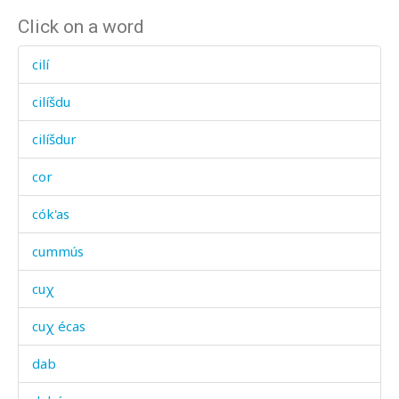
Click on a word
cilí
cilíšdu
cilíšdur
cor
cók'as
cummús
cuχ
cuχ écas
dab