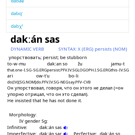
dabáʁ
dabq'
dabχˤ
dakːán sas
dac'onnin háˤnkːurtːu
DYNAMIC VERB
SYNTAX:
X (ERG) persists (NOM)
dad
упорствовать; persist; be stubborn
to-w-mu
dakːan so
žu
jamu-t
dadlán
that.one-I.SG-SG.ERG
persist.PFV.IV.SG
LOGOPH.I.SG.ERG
this-IV.SG
ari
ow-t'u
bo-li
dadlán kes
do(IV)[SG.NOM]
do.PFV.IV.SG-NEG
say.PFV-CVB
Он упорствовал, говоря, что он этого не делал (=он
dagám
упорно отрицал, что он это сделал).
He insisted that he has not done it.
dagáwur as
Morphology:
daj
IV gender Sg:
Infinitive:
dakɬ'
dakːán sas
Imperfective:
dakːán sar
Perfective:
dakːán so