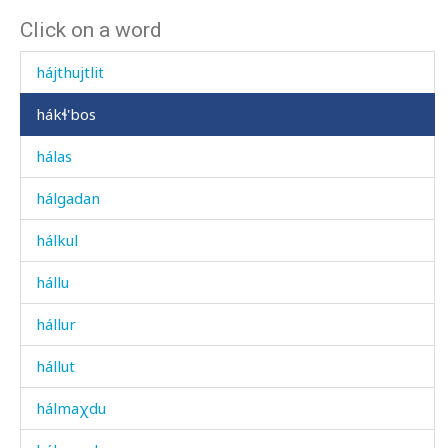
Click on a word
háckul
hájthujtlit
hákɬ'bos
hálas
hálgadan
hálkul
hállu
hállur
hállut
hálmaχdu