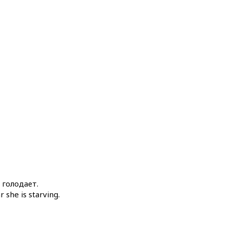
 голодает.
 she is starving.