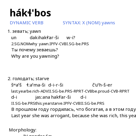
hákɬ'bos
DYNAMIC VERB
SYNTAX:
X (NOM) yawns
1.
зевать; yawn
un
daki
hakɬ'ar-ši
w-i?
2.SG.NOM
why
yawn.IPFV-CVB
I.SG-be.PRS
Ты почему зеваешь?
Why are you yawning?
2.
голодать; starve
šʷaˤš
ɬːaˤma-ši
d-i-r-ši
č'uˤh-š-er
last.year
be.rich-ADV
II.SG-be.PRS-RPRT-CVB
be.proud-CVB-RPRT
d-i
jasːana
hakɬ'ar-ši
d-i
II.SG-be.PRS
this.year
starve.IPFV-CVB
II.SG-be.PRS
В прошлом году гордилась, что богатая, а в этом году
Last year she was arrogant, because she was rich, this year
Morphology: