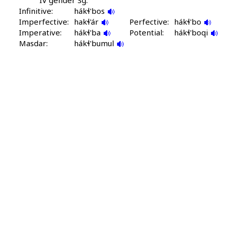
IV gender Sg:
Infinitive:
hákɬ'bos
Imperfective:
hakɬ'ár
Perfective:
hákɬ'bo
Imperative:
hákɬ'ba
Potential:
hákɬ'boqi
Masdar:
hákɬ'bumul