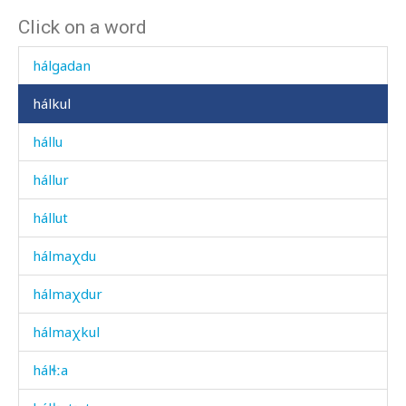
Click on a word
hálas
hálgadan
hálkul
hállu
hállur
hállut
hálmaχdu
hálmaχdur
hálmaχkul
hálɬːa