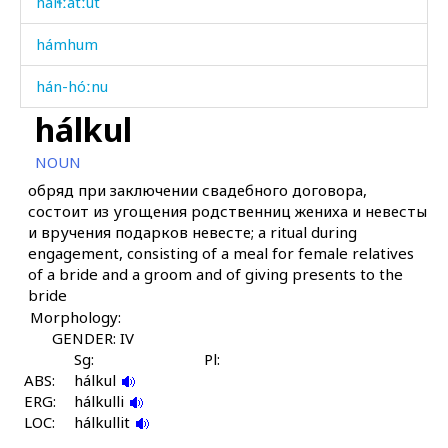
hálɬːatːut
hámhum
hán-hóːnu
hálkul
hánasːeːni sínt'u
NOUN
háneːni sínt'u
обряд при заключении свадебного договора,
состоит из угощения родственниц жениха и невесты
háni
и вручения подарков невесте; a ritual during
engagement, consisting of a meal for female relatives
hánišaw
of a bride and a groom and of giving presents to the
bride
hánnu
Morphology:
hánnu šaw
GENDER: IV
Sg:
Pl:
ABS:
hánnukun šaw
hálkul
ERG:
hálkulli
LOC:
hánnukunnu
hálkullit