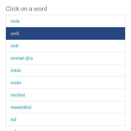
Click on a word
imcː'ə-χːʷalli
imík
imíš
imk'
immatːíjt'u
inkár
insán
instítut
inwalidkúl
inž