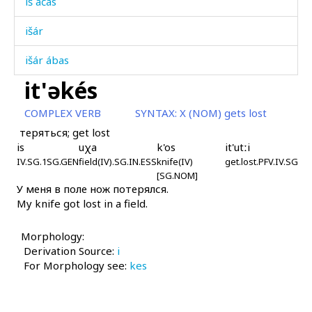
iš áčas
išár
išár ábas
it'əkés
išárkunnut
COMPLEX VERB
SYNTAX:
X (NOM) gets lost
išárχmul
теряться; get lost
is
uχa
k'os
it'utːi
išík
IV.SG.1SG.GEN
field(IV).SG.IN.ESS
knife(IV)
get.lost.PFV.IV.SG
[SG.NOM]
išíkdut
У меня в поле нож потерялся.
My knife got lost in a field.
išíš
išk'ap'
Morphology:
Derivation Source:
i
išt'árap'
For Morphology see:
kes
ištáh