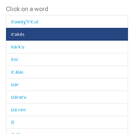
Click on a word
it'ás
it'uwáχˤt'itːut
it'əkés
itárk'u
itní
itːálas
izár
izárət'u
izáːren
iš