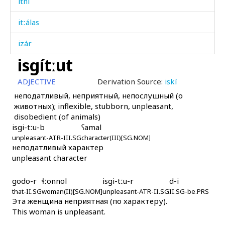
itní
itːálas
izár
isgítːut
izárət'u
ADJECTIVE
Derivation Source:
iskí
izáːren
неподатливый, неприятный, непослушный (о
животных); inflexible, stubborn, unpleasant,
iš
disobedient (of animals)
isgi-tːu-b
ʕamal
iš áčas
unpleasant-ATR-III.SG
character(III)[SG.NOM]
неподатливый характер
išár
unpleasant character
išár ábas
godo-r
ɬːonnol
isgi-tːu-r
d-i
išárkunnut
that-II.SG
woman(II)[SG.NOM]
unpleasant-ATR-II.SG
II.SG-be.PRS
Эта женщина неприятная (по характеру).
This woman is unpleasant.
išárχmul