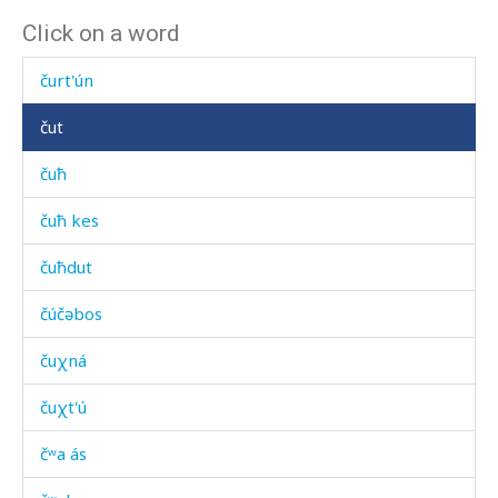
Click on a word
čuqúlinnu
čurt'ún
čut
čuħ
čuħ kes
čuħdut
čúčəbos
čuχná
čuχt'ú
čʷa ás