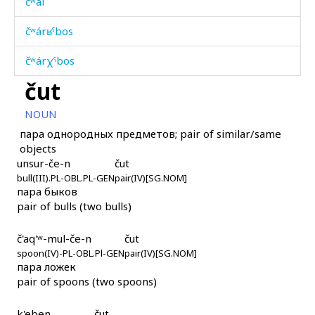
čʷal
čʷárʁˤbos
čʷárχˤbos
čut
čʷát'i
NOUN
ħabášːi
пара однородных предметов; pair of similar/same
objects
ħadís
unsur-če-n
čut
bull(III).PL-OBL.PL-GEN
ħadúr
pair(IV)[SG.NOM]
пара быков
pair of bulls (two bulls)
ħadúr as
ħadúr kes
č'aq'ʷ-mul-če-n
čut
spoon(IV)-PL-OBL.Pl-GEN
pair(IV)[SG.NOM]
пара ложек
ħadúrkul as
pair of spoons (two spoons)
ħadúrtːu
k'eben
čut