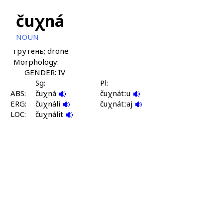
čuχná
NOUN
трутень; drone
Morphology:
GENDER: IV
Sg:
Pl:
ABS:
čuχná
čuχnátːu
ERG:
čuχnáli
čuχnátːaj
LOC:
čuχnálit