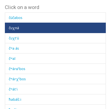
Click on a word
čuħdut
čúčəbos
čuχná
čuχt'ú
čʷa ás
čʷal
čʷárʁˤbos
čʷárχˤbos
čʷát'i
ħabášːi