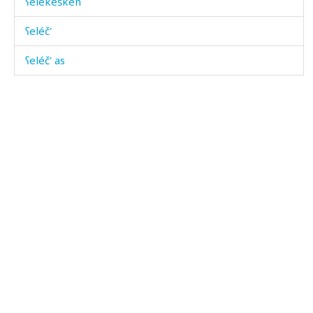
ʕelékešken
ʕeléč'
ʕeléč' as
ʕeléžut
ʕežébtːut
ʕégibumul
ʕéjbuʕúzur
ʕélmu
ʕijb
ʕimáratːut
ʕíjb as