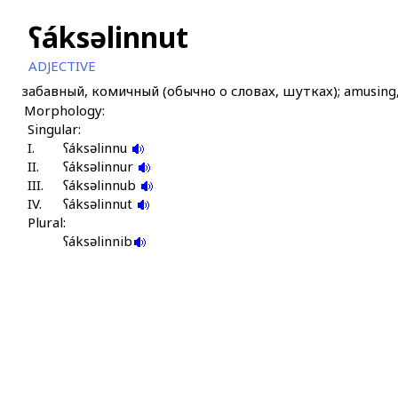
ʕáksəlinnut
ADJECTIVE
забавный, комичный (обычно о словах, шутках); amusing, f
Morphology:
Singular:
I.
ʕáksəlinnu
II.
ʕáksəlinnur
III.
ʕáksəlinnub
IV.
ʕáksəlinnut
Plural:
ʕáksəlinnib