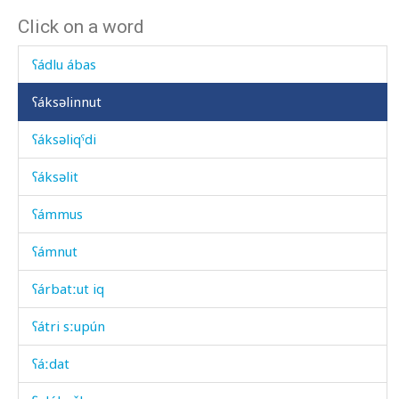
Click on a word
ʕádlu
ʕádlu ábas
ʕáksəlinnut
ʕáksəliqˤdi
ʕáksəlit
ʕámmus
ʕámnut
ʕárbatːut iq
ʕátri sːupún
ʕáːdat