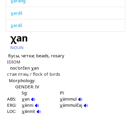
χaráng
χaráš
χaráš
χan
χarášdut
NOUN
χarášdut
бусы, четки; beads, rosary
IDIOM
χaráːši
noc'orčen χan
стая птиц /
flock of birds
χaráχut
Morphology:
χaráχut
GENDER: IV
Sg:
Pl:
ABS:
χasíjat
χan
χámmul
ERG:
χánni
χámmulčaj
LOC:
χat
χánnit
χat ábčas