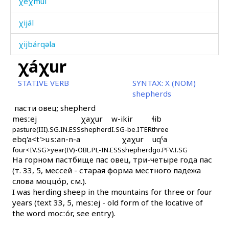
χéχmul
χijál
χijbárqəla
χáχur
χijrát
STATIVE VERB
SYNTAX:
X (NOM)
χilíkɬ'
shepherds
пасти овец; shepherd
χilíkɬ' mač'
mesːej
χaχur
w-ikir
ɬib
pasture(III).SG.IN.ESS
χilíp
shepherd
I.SG-be.ITER
three
ebq'a<t'>u
sːan-n-a
χaχur
uqˤa
four<IV.SG>
year(IV)-OBL.PL-IN.ESS
shepherd
go.PFV.I.SG
χilípdut
На горном пастбище пас овец, три-четыре года пас
(т. 33, 5, мессей - старая форма местного падежа
χilíqˤ
слова моццо́р, см.).
I was herding sheep in the mountains for three or four
χin
years (text 33, 5, mesːej - old form of the locative of
the word mocːór, see entry).
χir