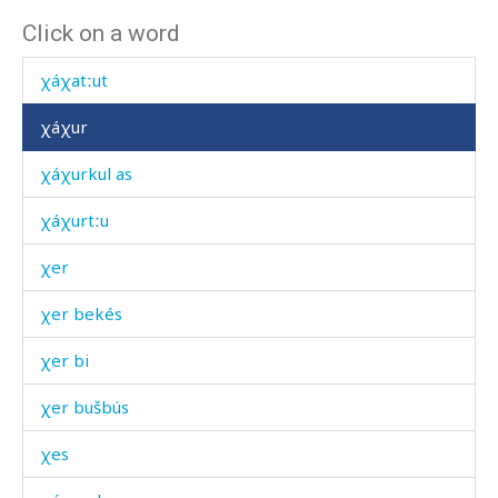
Click on a word
χáχa
χáχatːut
χáχur
χáχurkul as
χáχurtːu
χer
χer bekés
χer bi
χer bušbús
χes