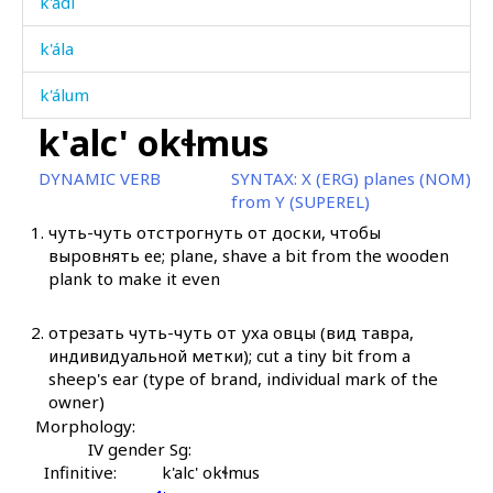
k'ádi
k'ála
k'álum
k'alc' okɬmus
k'álum bárči
DYNAMIC VERB
SYNTAX:
X (ERG) planes (NOM)
k'án χirtːu
from Y (SUPEREL)
1.
чуть-чуть отстрогнуть от доски, чтобы
k'ánarakdu
выровнять ее; plane, shave a bit from the wooden
plank to make it even
k'ánnarak
k'ánχir
2.
отрезать чуть-чуть от уха овцы (вид тавра,
индивидуальной метки); cut a tiny bit from a
k'ápːuˤs
sheep's ear (type of brand, individual mark of the
owner)
k'árk'i
Morphology:
IV gender Sg:
k'ásːan as
Infinitive:
k'alc' okɬmus