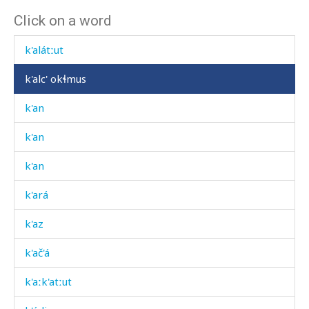
Click on a word
k'alároq'
k'alátːut
k'alc' okɬmus
k'an
k'an
k'an
k'ará
k'az
k'ač'á
k'aːk'atːut