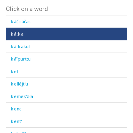
Click on a word
k'áč'i
k'áč'i áčas
k'áːk'a
k'áːk'akul
k'áˤpurtːu
k'el
k'elléjt'u
k'emék'əla
k'enc'
k'ent'