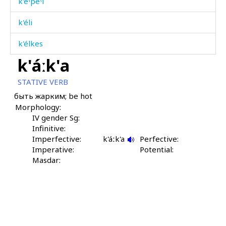
k'eˤpéˤl
k'éli
k'élkes
k'áːk'a
k'ént'bos
STATIVE VERB
k'érk'əbos
быть жарким; be hot
Morphology:
k'érkəbotːut
IV gender Sg:
k'éršbos
Infinitive:
Imperfective:
k'áːk'a
Perfective:
k'éˤhu
Imperative:
Potential:
Masdar:
k'il
k'ilíj
k'ilt'í