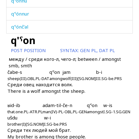
q'ˤónnu
q'ˤónnur
q'ˤónč'al
q'ˤon
q'ˤótːaqˤli
POST POSITION
SYNTAX:
GEN PL, DAT PL
q'ˤótːiqˤ
между / среди кого-л, чего-л; between / amongst
smb, smth
q'ˤummús
čabe-s
q'ˤon
jam
b-i
sheep(III).OBL.PL-DAT
q'ˤurgí
among
wolf(III)[SG.NOM]
III.SG-be.PRS
Среди овец находится волк.
There is a wolf amongst the sheep.
q'ˤut'
q'ˤúq'ˤi
ʁid-ib
adam-til-če-n
q'ˤon
w-is
that.one.PL-ATR.PL
man(IV)-PL-OBL.PL-GEN
amongst
I.SG-1.SG.GEN
ušdu
w-i
q'ˤúrəsːi
brother(I)[SG.NOM]
I.SG-be.PRS
Среди тех людей мой брат.
q'ˤúrəsːi
My brother is among those people.