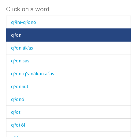
Click on a word
q'ˤént'bos
q'ˤiní-q'ˤonó
q'ˤon
q'ˤon ák'as
q'ˤon sas
q'ˤon-q'ˤanákan ačas
q'ˤonnút
q'ˤonó
q'ˤot
q'ˤot'ól