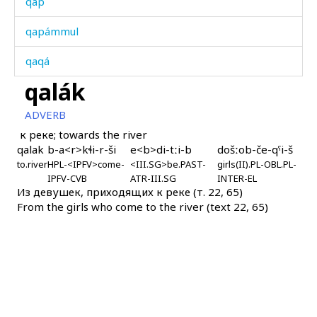
qap
qapámmul
qaqá
qalák
qaqá bársi
ADVERB
qaqán
к реке; towards the river
qalak
b-a<r>kɬi-r-ši
e<b>di-tːi-b
došːob-če-qˤi-š
qarábaš
to.river
HPL-<IPFV>come-
<III.SG>be.PAST-
girls(II).PL-OBL.PL-
IPFV-CVB
ATR-III.SG
INTER-EL
qarápul
Из девушек, приходящих к реке (т. 22, 65)
From the girls who come to the river (text 22, 65)
qaráwul
qarcínnu
qarmáq
qarmáχ