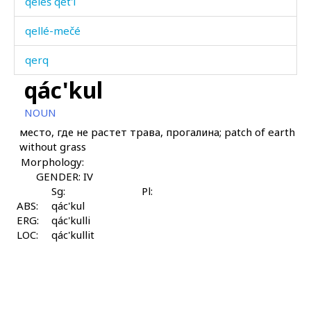
qeléš qét'i
qellé-mečé
qerq
qác'kul
qes
NOUN
qébus
место, где не растет трава, прогалина; patch of earth
without grass
qéc-šec-bos
Morphology:
qécbos
GENDER: IV
Sg:
Pl:
ABS:
qéjluχurši
qác'kul
ERG:
qác'kulli
LOC:
qéltbos
qác'kullit
qéltt'i
qénzbos