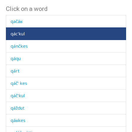
Click on a word
qač'
qačáʁ
qác'kul
qánčkes
qáqu
qárt
qáč' kes
qáč'kul
qáždut
qáʁkes