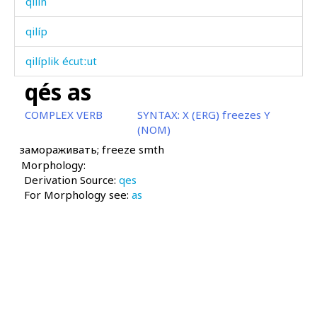
qilín
qilíp
qilíplik écutːut
qés as
qinžíʁ
COMPLEX VERB
SYNTAX:
X (ERG) freezes Y
qip
(NOM)
замораживать; freeze smth
qir
Morphology:
Derivation Source:
qirí
qes
For Morphology see:
as
qirí
qirní
qis
qitír