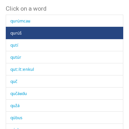
Click on a word
qur
qurúmcaʁ
qurúš
qutí
qutúr
qutːítːenkul
quč
qučáʁdu
qužá
qúbus