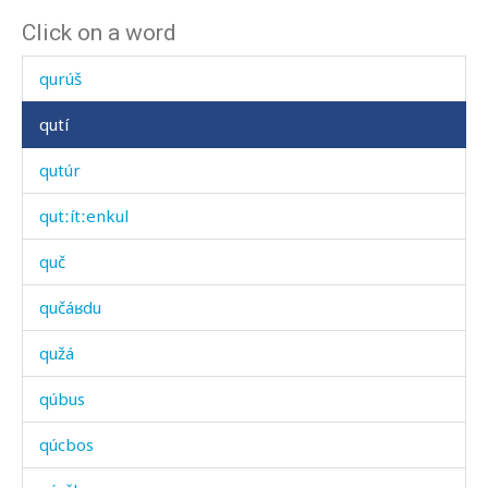
Click on a word
qurúmcaʁ
qurúš
qutí
qutúr
qutːítːenkul
quč
qučáʁdu
qužá
qúbus
qúcbos