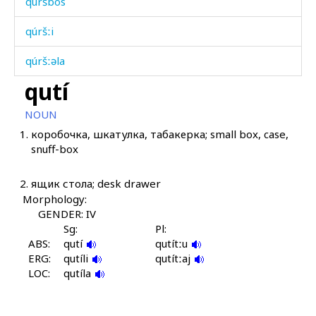
qúršbos
qúršːi
qúršːəla
qutí
qút'i
NOUN
qútbos
1.
коробочка, шкатулка, табакерка; small box, case,
snuff-box
qʷab
qʷal
2.
ящик стола; desk drawer
Morphology:
qʷan
GENDER: IV
Sg:
Pl:
qʷan áčas
ABS:
qutí
qutítːu
ERG:
qutíli
qutítːaj
qʷaq
LOC:
qutíla
qʷákəmul