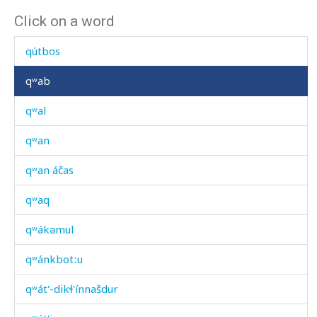
Click on a word
qút'i
qútbos
qʷab
qʷal
qʷan
qʷan áčas
qʷaq
qʷákəmul
qʷánkbotːu
qʷát'-dikɬ'ínnašdur