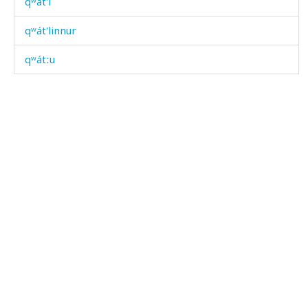
qʷát'i
qʷát'linnur
qʷátːu
qʷékmus
qʷíri
qʷˤen
qʷˤéni
qʷˤib
qʷˤít'i
qː'ˤel
qˤan i