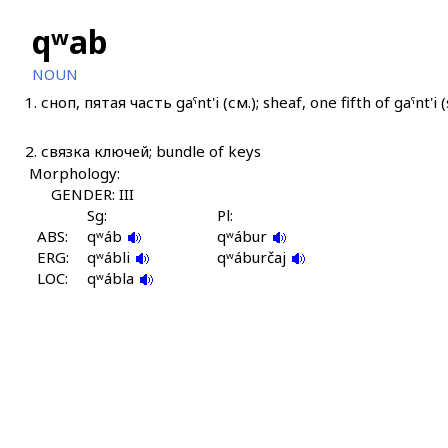
qʷab
NOUN
1.
сноп, пятая часть gaˤnt'i (см.); sheaf, one fifth of gaˤnt'i 
2.
связка ключей; bundle of keys
Morphology:
GENDER: III
Sg:
Pl:
ABS:
qʷáb
qʷábur
ERG:
qʷábli
qʷáburčaj
LOC:
qʷábla