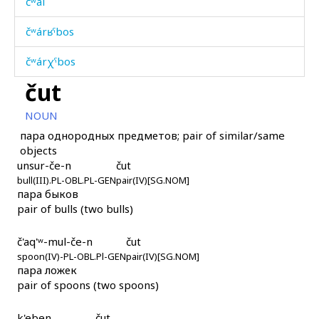
čʷal
čʷárʁˤbos
čʷárχˤbos
čut
čʷát'i
NOUN
ħabášːi
пара однородных предметов; pair of similar/same
objects
ħadís
unsur-če-n
čut
bull(III).PL-OBL.PL-GEN
ħadúr
pair(IV)[SG.NOM]
пара быков
pair of bulls (two bulls)
ħadúr as
ħadúr kes
č'aq'ʷ-mul-če-n
čut
spoon(IV)-PL-OBL.Pl-GEN
pair(IV)[SG.NOM]
пара ложек
ħadúrkul as
pair of spoons (two spoons)
ħadúrtːu
k'eben
čut