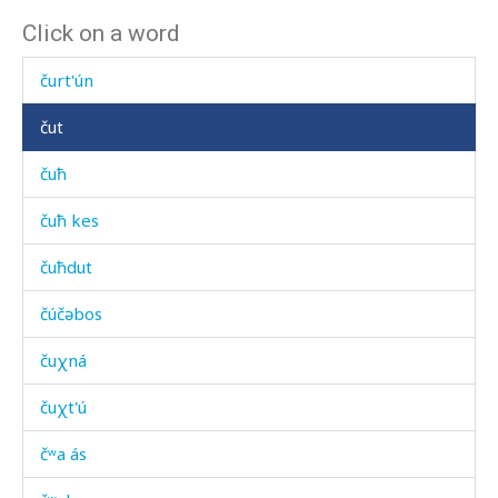
Click on a word
čuqúlinnu
čurt'ún
čut
čuħ
čuħ kes
čuħdut
čúčəbos
čuχná
čuχt'ú
čʷa ás