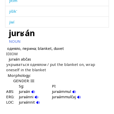
jitím
jišík'
jiʁí
jurʁán
jíjt'on
NOUN
joq'
одеяло, перина; blanket, duvet
IDIOM
joːw
jurʁán abčas
укрываться одеялом /
put the blanket on, wrap
jók'i
oneself in the blanket
Morphology:
jók'ič'i
GENDER: III
juk
Sg:
Pl:
ABS:
jurʁán
jurʁámmul
ERG:
jurúχːi bagár
jurʁánni
jurʁámmulčaj
LOC:
jurʁánnit
jurʁá noˤš