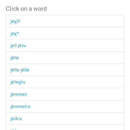
Click on a word
jaχčí
jaχʷ
jell jéru
jélla
jélla-jélla
jéllejt'u
jémmet
jémmetːu
jisík'u