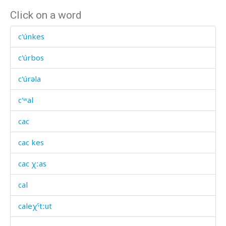
Click on a word
c'únkes
c'úrbos
c'úrəla
c'ʷal
cac
cac kes
cac χːas
cal
caleχˤtːut