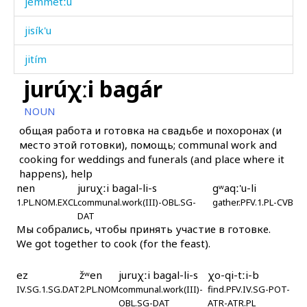
jémmetːu
jisík'u
jitím
jurúχːi bagár
jišík'
NOUN
jiʁí
общая работа и готовка на свадьбе и похоронах (и
место этой готовки), помощь; communal work and
jíjt'on
cooking for weddings and funerals (and place where it
happens), help
joq'
nen
juruχːi bagal-li-s
gʷaqː'u-li
1.PL.NOM.EXCL
joːw
communal.work(III)-OBL.SG-
gather.PFV.1.PL-CVB
DAT
Мы собрались, чтобы принять участие в готовке.
jók'i
We got together to cook (for the feast).
jók'ič'i
ez
žʷen
juruχːi bagal-li-s
χo-qi-tːi-b
juk
IV.SG.1.SG.DAT
2.PL.NOM
communal.work(III)-
find.PFV.IV.SG-POT-
OBL.SG-DAT
ATR-ATR.PL