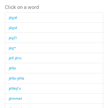
Click on a word
jáχat
jáχut
jaχčí
jaχʷ
jell jéru
jélla
jélla-jélla
jéllejt'u
jémmet