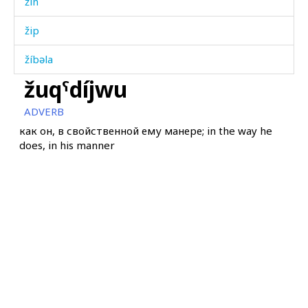
žin
žip
žíbəla
žuqˤdíjwu
žínžru
ADVERB
žíril
как он, в свойственной ему манере; in the way he
does, in his manner
žírq'bos
žírqbos
žubíj
žubíjas
žuháb
žuhút'