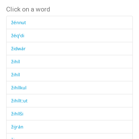
Click on a word
žénnut
žéqˤdi
židwár
žihíl
žihíl
žihílkul
žihíltːut
žihílši
žijrán