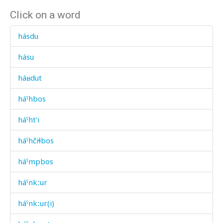
Click on a word
hásdu
hásu
háʁdut
háˤhbos
háˤht'i
háˤhčiɬbos
háˤmpbos
háˤnkːur
háˤnkːur(i)