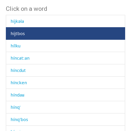
Click on a word
híjbos
híjkəla
híjtbos
hílku
híncatːan
híncdut
híncken
híndaʁ
hínq'
hínq'bos