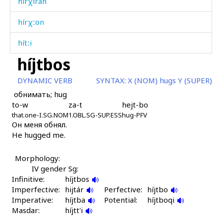
hírχiran
hírχːon
hítːi
híjtbos
híču
DYNAMIC VERB
SYNTAX:
X (NOM) hugs Y (SUPER)
hobóˤlč'ʷaj
обнимать; hug
to-w
za-t
hejt-bo
holkóm
that.one-I.SG.NOM
1.OBL.SG-SUP.ESS
hug-PFV
Он меня обнял.
hondól
He hugged me.
horóːk
Morphology:
horóːkdut
IV gender Sg:
Infinitive:
híjtbos
horóːkejt'u
Imperfective:
hijtár
Perfective:
híjtbo
Imperative:
híjtba
Potential:
híjtboqi
horóːkijt'utːut
Masdar:
híjtt'i