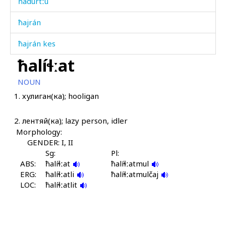
ħadúrtːu
ħajrán
ħajrán kes
ħalíɬːat
ħajránnu
NOUN
ħakím
1.
хулиган(ка); hooligan
ħal
2.
лентяй(ка); lazy person, idler
ħalál
Morphology:
GENDER: I, II
ħalál átis
Sg:
Pl:
ABS:
ħalíɬːat
ħalíɬːatmul
ħalállut
ERG:
ħalíɬːatli
ħalíɬːatmulčaj
LOC:
ħalíɬːatlit
ħalímkul
ħalímnu