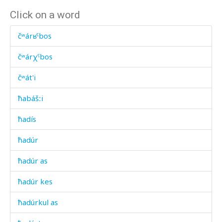
Click on a word
čʷárʁˤbos
čʷárχˤbos
čʷát'i
ħabášːi
ħadís
ħadúr
ħadúr as
ħadúr kes
ħadúrkul as