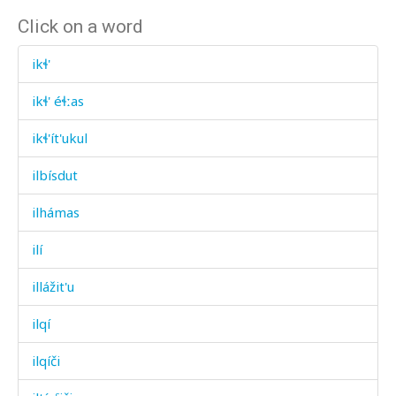
Click on a word
ikɬ'
ikɬ' éɬːas
ikɬ'ít'ukul
ilbísdut
ilhámas
ilí
illážit'u
ilqí
ilqíči