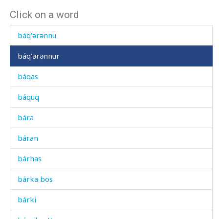
Click on a word
bána
báq'ərənnu
báq'ərənnur
báqas
báquq
bára
báran
bárhas
bárka bos
bárki