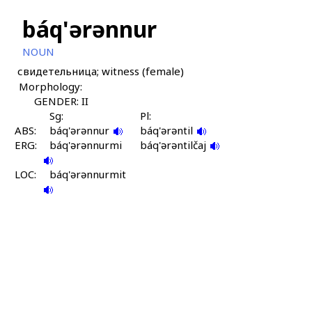
báq'ərənnur
NOUN
свидетельница; witness (female)
Morphology:
GENDER: II
Sg:
Pl:
ABS:
báq'ərənnur
báq'ərəntil
ERG:
báq'ərənnurmi
báq'ərəntilčaj
LOC:
báq'ərənnurmit