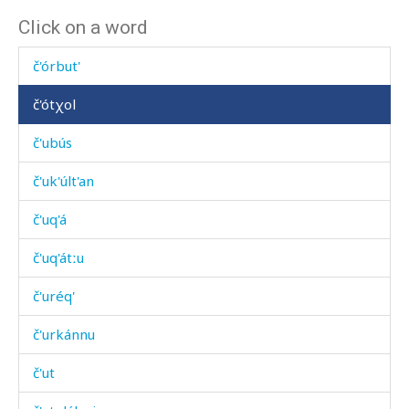
Click on a word
č'ot'óq'
č'órbut'
č'ótχol
č'ubús
č'uk'últ'an
č'uq'á
č'uq'átːu
č'uréq'
č'urkánnu
č'ut