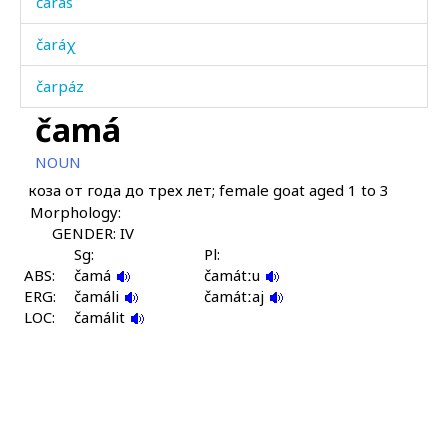
čarás
čaráχ
čarpáz
čamá
čartáχ
NOUN
čarχ
коза от года до трех лет; female goat aged 1 to 3
Morphology:
čas
GENDER: IV
čák'bos
Sg:
Pl:
ABS:
čamá
čamátːu
ERG:
čárgu
čamáli
čamátːaj
LOC:
čamálit
čárgutːu as
čáči
čáχt'i