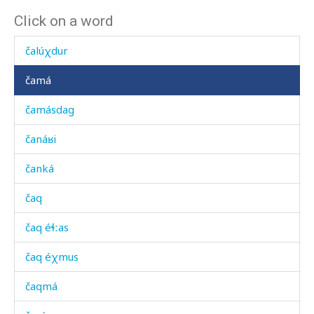
Click on a word
čallákdut
čalúχdur
čamá
čamásdag
čanáʁi
čanká
čaq
čaq éɬːas
čaq éχmus
čaqmá