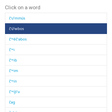
Click on a word
č'uˤhdu
č'uˤmmús
č'úˤwbos
č'ʷéč'əbos
č'ʷi
č'ʷib
č'ʷim
č'ʷin
č'ʷíjt'u
čag