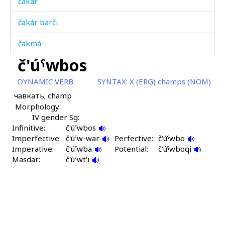
čakár
čakár barči
čakmá
č'úˤwbos
čaláʁaj
DYNAMIC VERB
SYNTAX:
X (ERG) champs (NOM)
čallákdut
чавкать; champ
Morphology:
čalúχdur
IV gender Sg:
Infinitive:
čamá
č'úˤwbos
Imperfective:
č'úˤw-war
Perfective:
č'úˤwbo
Imperative:
čamásdag
č'úˤwba
Potential:
č'úˤwboqi
Masdar:
č'úˤwt'i
čanáʁi
čanká
čaq