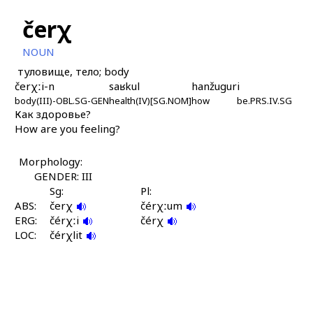
čerχ
NOUN
туловище, тело; body
čerχːi-n
saʁkul
hanžugur
i
body(III)-OBL.SG-GEN
health(IV)[SG.NOM]
how
be.PRS.IV.SG
Как здоровье?
How are you feeling?
Morphology:
GENDER: III
Sg:
Pl:
ABS:
čerχ
čérχːum
ERG:
čérχːi
čérχ
LOC:
čérχlit