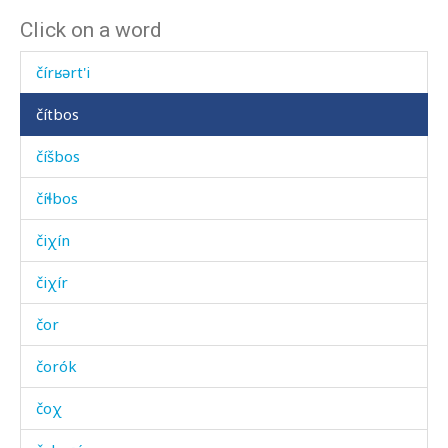
Click on a word
čitír
čírʁərt'i
čítbos
číšbos
číɬbos
čiχín
čiχír
čor
čorók
čoχ