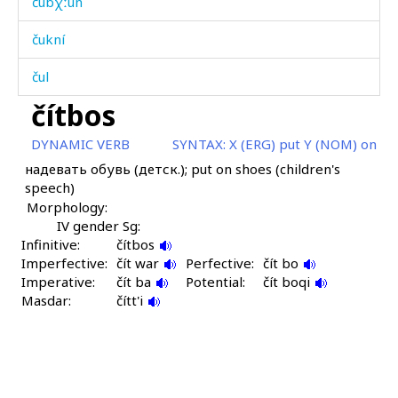
čubχːún
čukní
čul
čítbos
čulá
DYNAMIC VERB
SYNTAX:
X (ERG) put Y (NOM) on
čulá as
надевать обувь (детск.); put on shoes (children's
speech)
čulá kes
Morphology:
čulá šːubús
IV gender Sg:
Infinitive:
čítbos
Imperfective:
čulátːut
čít war
Perfective:
čít bo
Imperative:
čít ba
Potential:
čít boqi
Masdar:
čultúk
čítt'i
čun
čunáq'