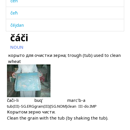
čeħ
čeħ
čéjdan
čáči
čéħla
NOUN
čij
корыто для очистки зерна; trough (tub) used to clean
wheat
čiják'o
čijtːen hóti
čiláw
čilí
čači-li
buq'
marc'
b-a
tub(III)-SG.ERG
grain(III)[SG.NOM]
clean
III-do.IMP
čilínokɬ'
Корытом зерно чисти.
Clean the grain with the tub (by shaking the tub).
činár