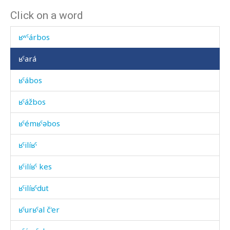
Click on a word
ʁʷˤálqˤi
ʁʷˤárbos
ʁˤará
ʁˤábos
ʁˤážbos
ʁˤémʁˤəbos
ʁˤilíʁˤ
ʁˤilíʁˤ kes
ʁˤilíʁˤdut
ʁˤurʁˤal č'er