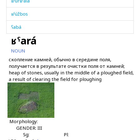
ʁˤúrʁˤala
ʁˤúžbos
ʕabá
ʁˤará
ʕadáda
NOUN
ʕadíllut
скопление камней, обычно в середине поля,
получается в результате очистки поля от камней;
ʕalám
heap of stones, usually in the middle of a ploughed field,
a result of clearing the field for ploughing
ʕaláʁuža
ʕaláːmat
ʕalχúl t'ant'
ʕamál
Morphology:
GENDER: III
ʕamál abás
Sg:
Pl: