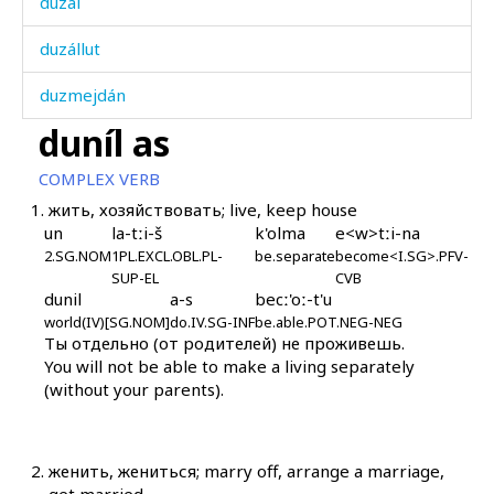
duzál
duzállut
duzmejdán
duníl as
dušmán
COMPLEX VERB
dušmánkul
1.
жить, хозяйствовать; live, keep house
un
la-tːi-š
k'olma
e<w>tːi-na
duɬːúr
2.SG.NOM
1PL.EXCL.OBL.PL-
be.separate
become<I.SG>.PFV-
SUP-EL
CVB
duʕí
dunil
a-s
becː'oː-t'u
world(IV)[SG.NOM]
do.IV.SG-INF
be.able.POT.NEG-NEG
duʕí abas
Ты отдельно (от родителей) не проживешь.
You will not be able to make a living separately
duʕí-daʕbá
(without your parents).
duˤdúˤw kes
duˤhúˤni
2.
женить, жениться; marry off, arrange a marriage,