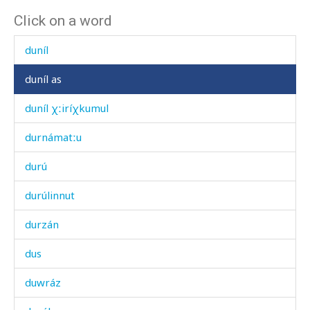
Click on a word
dunáːla
duníl
duníl as
duníl χːiríχkumul
durnámatːu
durú
durúlinnut
durzán
dus
duwráz