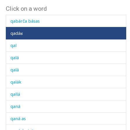
Click on a word
qabáq
qabárča básas
qadáʁ
qal
qalá
qalá
qalák
qallá
qaná
qaná as