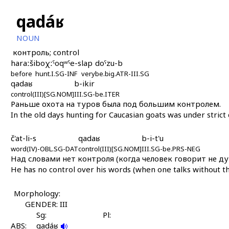
qadáʁ
NOUN
контроль; control
haraːši
boχːˤoqʷˤe-s
lap
doˤzu-b
before
hunt.I.SG-INF
very
be.big.ATR-III.SG
qadaʁ
b-ikir
control(III)[SG.NOM]
III.SG-be.ITER
Раньше охота на туров была под большим контролем.
In the old days hunting for Caucasian goats was under strict 
č'at-li-s
qadaʁ
b-i-t'u
word(IV)-OBL.SG-DAT
control(III)[SG.NOM]
III.SG-be.PRS-NEG
Над словами нет контроля (когда человек говорит не ду
He has no control over his words (when one talks without th
Morphology:
GENDER: III
Sg:
Pl:
ABS:
qadáʁ