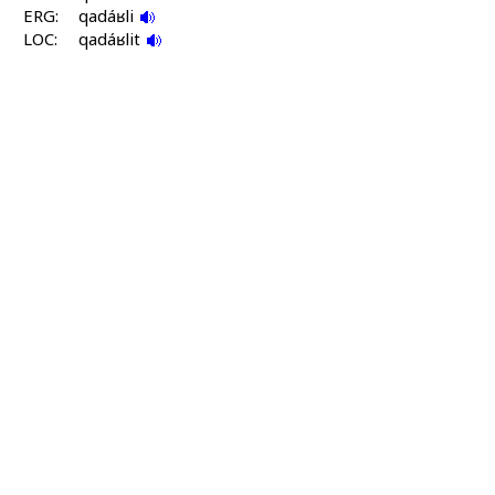
ERG:
qadáʁli
LOC:
qadáʁlit