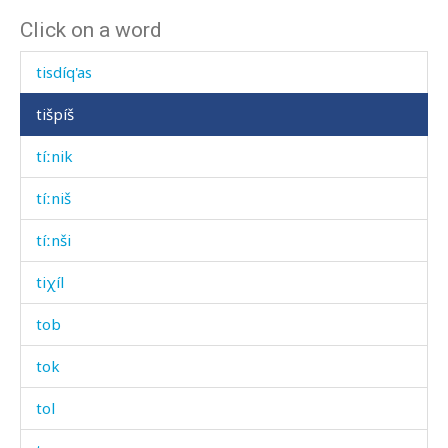
Click on a word
tirq'ín écas
tisdíq'as
tišpíš
tíːnik
tíːniš
tíːnši
tiχíl
tob
tok
tol