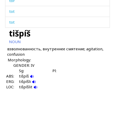
tor
tot
tot
tišpíš
tóllitːa
NOUN
tórk'as
взволнованность, внутреннее смятение; agitation,
confusion
tukán
Morphology:
tukánči
GENDER: IV
Sg:
Pl:
ABS:
tulá
tišpíš
ERG:
tišpíšli
LOC:
tumank kámmus
tišpíšlit
tumáj
tumán