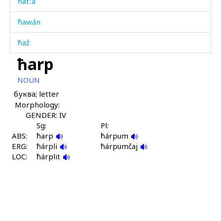
ħatːá
ħawán
ħaž
ħarp
ħažíči
NOUN
ħál abas
буква; letter
Morphology:
ħál bákːus
GENDER: IV
ħállaš qˤes
Sg:
Pl:
ABS:
ħarp
ħárpum
ERG:
ħáq'liqˤ
ħárpli
ħárpumčaj
LOC:
ħárplit
ħátbos
ħázi
ħážaχana