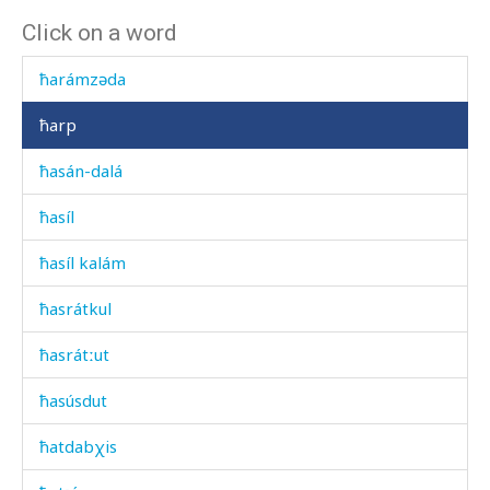
Click on a word
ħarámnut
ħarámzəda
ħarp
ħasán-dalá
ħasíl
ħasíl kalám
ħasrátkul
ħasrátːut
ħasúsdut
ħatdabχis