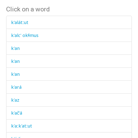
Click on a word
k'alátːut
k'alc' okɬmus
k'an
k'an
k'an
k'ará
k'az
k'ač'á
k'aːk'atːut