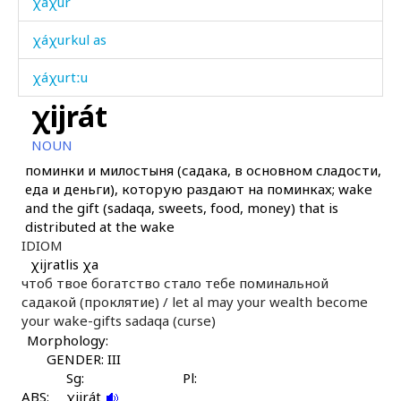
χáχur
χáχurkul as
χáχurtːu
χijrát
χer
NOUN
χer bekés
поминки и милостыня (садака, в основном сладости,
еда и деньги), которую раздают на поминках; wake
χer bi
and the gift (sadaqa, sweets, food, money) that is
distributed at the wake
χer bušbús
IDIOM
χijratlis χa
χes
чтоб твое богатство стало тебе поминальной
садакой (проклятие) /
let al may your wealth become
χéχmul
your wake-gifts sadaqa (curse)
Morphology:
χijál
GENDER: III
χijbárqəla
Sg:
Pl:
ABS:
χijrát