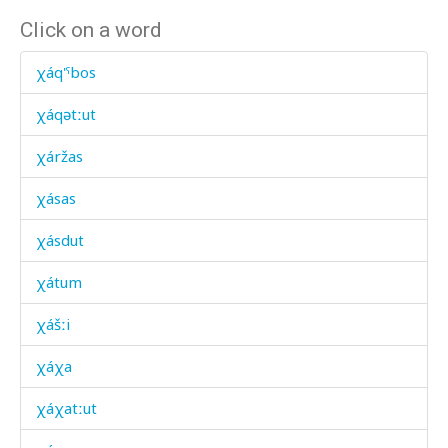
Click on a word
χáq'ˤbos
χáqətːut
χáržas
χásas
χásdut
χátum
χášːi
χáχa
χáχatːut