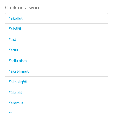
Click on a word
ʕaɬːállut
ʕaɬːálši
ʕaʕá
ʕádlu
ʕádlu ábas
ʕáksəlinnut
ʕáksəliqˤdi
ʕáksəlit
ʕámmus