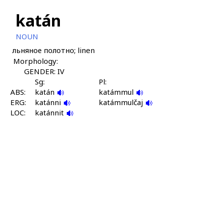
katán
NOUN
льняное полотно; linen
Morphology:
GENDER: IV
Sg:
Pl:
ABS:
katán
katámmul
ERG:
katánni
katámmulčaj
LOC:
katánnit