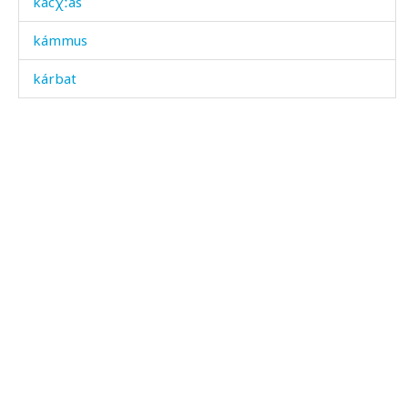
kácχːas
kámmus
kárbat
kárbat
kárt'i
kárt'ilak šːubús
kárt'ilitːik šːubús
kášiš
káʁəra
káʕba
káˤršːi