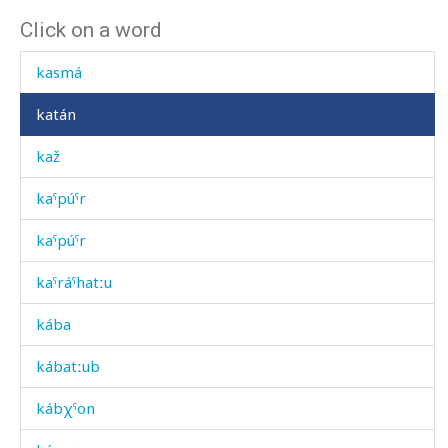
Click on a word
karčánkul as
kasmá
katán
kaž
kaˤpúˤr
kaˤpúˤr
kaˤráˤhatːu
kába
kábatːub
kábχˤon