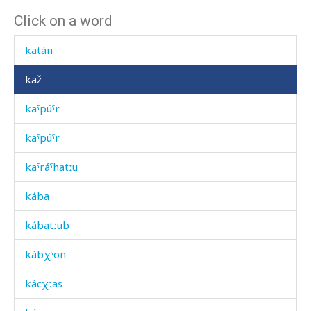
Click on a word
kasmá
katán
kaž
kaˤpúˤr
kaˤpúˤr
kaˤráˤhatːu
kába
kábatːub
kábχˤon
kácχːas