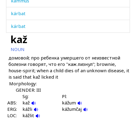
kámmus
kárbat
kárbat
kaž
kárt'i
NOUN
kárt'ilak šːubús
домовой; про ребенка умершего от неизвестной
болезни говорят, что его "каж лизнул"; brownie,
kárt'ilitːik šːubús
house-spirit; when a child dies of an unknown disease, it
is said that kaž licked it
kášiš
Morphology:
káʁəra
GENDER: III
Sg:
Pl:
ABS:
káʕba
kaž
kážum
ERG:
kážli
kážumčaj
LOC:
káˤršːi
kážlit
kemmét