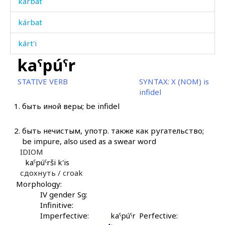
kárbat
kárbat
kárt'i
kaˤpúˤr
kárt'ilak šːubús
STATIVE VERB
SYNTAX:
X (NOM) is
kárt'ilitːik šːubús
infidel
1.
быть иной веры; be infidel
kášiš
káʁəra
2.
быть нечистым, употр. также как ругательство;
be impure, also used as a swear word
káʕba
IDIOM
kaˤpúˤrši k'is
káˤršːi
сдохнуть /
croak
Morphology:
kemmét
IV gender Sg:
Infinitive:
kes
Imperfective:
kaˤpúˤr
Perfective: