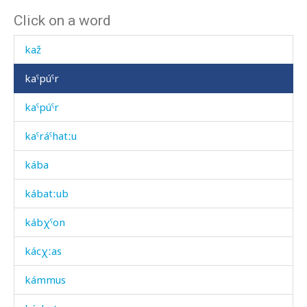
Click on a word
katán
kaž
kaˤpúˤr
kaˤpúˤr
kaˤráˤhatːu
kába
kábatːub
kábχˤon
kácχːas
kámmus