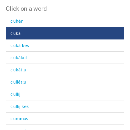
Click on a word
c'orχˤi
c'uhér
c'uká
c'uká kes
c'ukákul
c'ukátːu
c'ullétːu
c'ullíj
c'ullíj kes
c'ummús