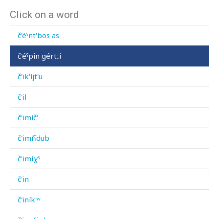
Click on a word
č'éˤnt'bos
č'éˤnt'bos as
č'éˤpin gértːi
č'ik'íjt'u
č'il
č'imíč'
č'imíʕdub
č'imíχˤ
č'in
č'iník'ʷ