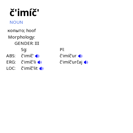
č'imíč'
NOUN
копыто; hoof
Morphology:
GENDER: III
Sg:
Pl:
ABS:
č'imíč'
č'imíč'ur
ERG:
č'imíč'li
č'imíč'určaj
LOC:
č'imíč'lit