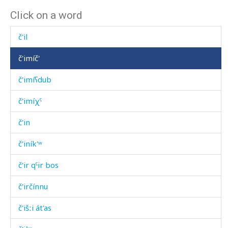
Click on a word
č'ik'íjt'u
č'il
č'imíč'
č'imíʕdub
č'imíχˤ
č'in
č'iník'ʷ
č'ir qˤir bos
č'irčínnu
č'išːi át'as